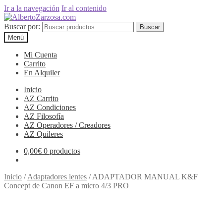
Ir a la navegación
Ir al contenido
Buscar por:
Buscar
Menú
Mi Cuenta
Carrito
En Alquiler
Inicio
AZ Carrito
AZ Condiciones
AZ Filosofía
AZ Operadores / Creadores
AZ Quileres
0,00
€
0 productos
Inicio
/
Adaptadores lentes
/
ADAPTADOR MANUAL K&F
Concept de Canon EF a micro 4/3 PRO