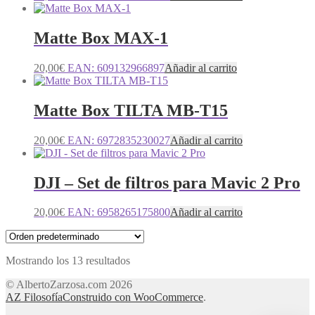
Matte Box MAX-1
20,00
€
EAN:
609132966897
Añadir al carrito
Matte Box TILTA MB-T15
20,00
€
EAN:
6972835230027
Añadir al carrito
DJI – Set de filtros para Mavic 2 Pro
20,00
€
EAN:
6958265175800
Añadir al carrito
Mostrando los 13 resultados
© AlbertoZarzosa.com 2026
AZ Filosofía
Construido con WooCommerce
.