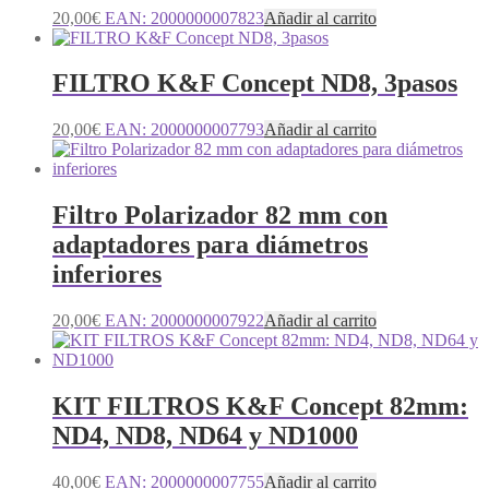
20,00
€
EAN:
2000000007823
Añadir al carrito
FILTRO K&F Concept ND8, 3pasos
20,00
€
EAN:
2000000007793
Añadir al carrito
Filtro Polarizador 82 mm con
adaptadores para diámetros
inferiores
20,00
€
EAN:
2000000007922
Añadir al carrito
KIT FILTROS K&F Concept 82mm:
ND4, ND8, ND64 y ND1000
40,00
€
EAN:
2000000007755
Añadir al carrito