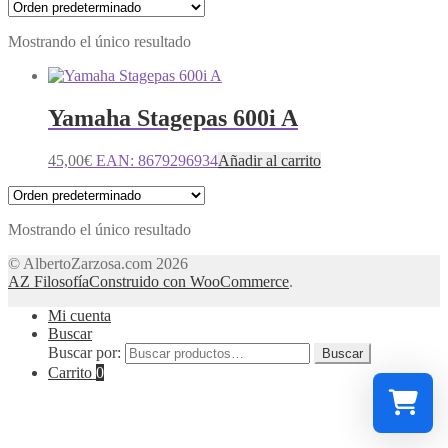
Mostrando el único resultado
Yamaha Stagepas 600i A
45,00
€
EAN:
8679296934
Añadir al carrito
Mostrando el único resultado
© AlbertoZarzosa.com 2026
AZ Filosofía
Construido con WooCommerce
.
Mi cuenta
Buscar
Buscar por:
Buscar
Carrito
0
Select a re