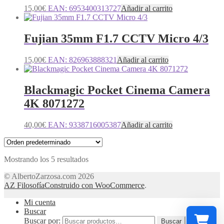
15,00
€
EAN:
6953400313727
Añadir al carrito
Fujian 35mm F1.7 CCTV Micro 4/3
15,00
€
EAN:
826963888321
Añadir al carrito
Blackmagic Pocket Cinema Camera
4K 8071272
40,00
€
EAN:
9338716005387
Añadir al carrito
Mostrando los 5 resultados
© AlbertoZarzosa.com 2026
AZ Filosofía
Construido con WooCommerce
.
Mi cuenta
Buscar
Buscar por:
Buscar