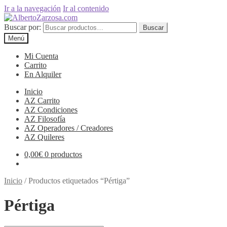
Ir a la navegación
Ir al contenido
Buscar por:
Buscar
Menú
Mi Cuenta
Carrito
En Alquiler
Inicio
AZ Carrito
AZ Condiciones
AZ Filosofía
AZ Operadores / Creadores
AZ Quileres
0,00
€
0 productos
Inicio
/
Productos etiquetados “Pértiga”
Pértiga