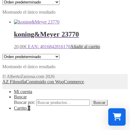
Mostrando el único resultado
koning&Meyer 23770
20,00
€
EAN:
4016842816170
Añadir al carrito
Mostrando el único resultado
© AlbertoZarzosa.com 2026
AZ Filosofía
Construido con WooCommerce
.
Mi cuenta
Buscar
Buscar por:
Buscar
Carrito
0
Select a re