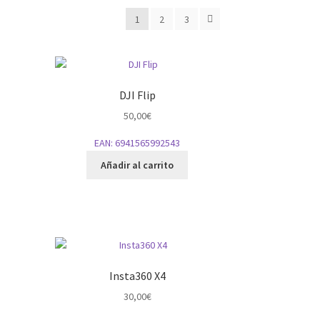
1
2
3
DJI Flip
50,00
€
EAN:
6941565992543
Añadir al carrito
Insta360 X4
30,00
€