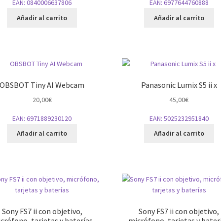
EAN:
0840006637806
EAN:
6977644760888
Añadir al carrito
Añadir al carrito
OBSBOT Tiny AI Webcam
Panasonic Lumix S5 ii x
20,00
€
45,00
€
EAN:
6971889230120
EAN:
5025232951840
Añadir al carrito
Añadir al carrito
Sony FS7 ii con objetivo,
Sony FS7 ii con objetivo,
crófono, tarjetas y baterías
micrófono, tarjetas y bater