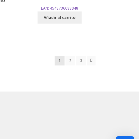
EAN:
4548736088948
Añadir al carrito
1
2
3