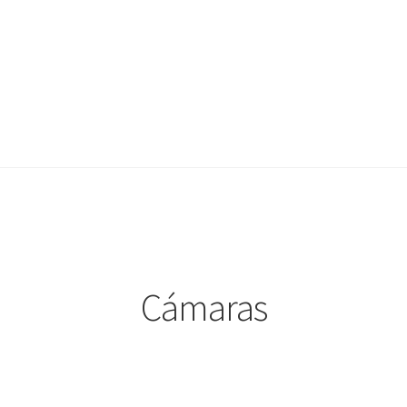
AZ Operadores / Creadores
AZ Quileres
Cámaras