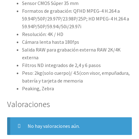
Sensor CMOS Súper 35 mm
Formatos de grabación: QFHD MPEG-4 H.264 a
59.94P/50P/29.97P/23.98P/25P; HD MPEG-4 H.264 a
59.94P/50P/59.94i/50i/29.97i
Resolución: 4K / HD
Cámara lenta hasta 180fps
Salida RAW para grabación externa RAW 2K/4K
externa
Filtros ND integrados de 2,4 y 6 pasos
Peso: 2kg(solo cuerpo)/ 4.5(con visor, empuñadura,
batería y tarjeta de memoria
Peaking, Zebra
Valoraciones
No hay valoraciones aún.