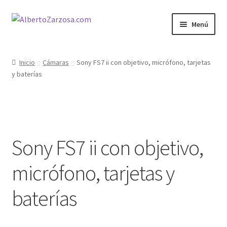
Ir
Ir
Menú
a
al
la
contenido
Inicio
navegación
Inicio
Cámaras
Sony FS7 ii con objetivo, micrófono, tarjetas
y baterías
AZ Carrito
AZ Condiciones
AZ Filosofía
Sony FS7 ii con objetivo,
AZ Operadores / Creadores
micrófono, tarjetas y
AZ Quileres
baterías