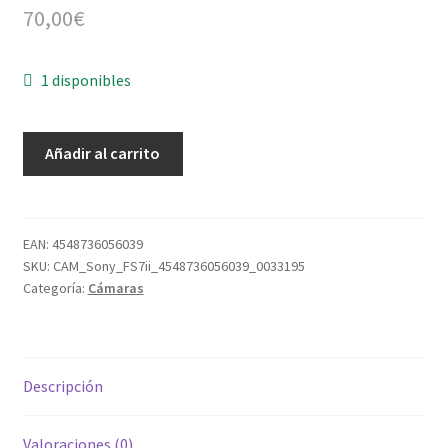
70,00
€
1 disponibles
Sony
Añadir al carrito
FS7
ii
con
objetivo,
EAN:
4548736056039
SKU:
CAM_Sony_FS7ii_4548736056039_0033195
micrófono,
Categoría:
Cámaras
tarjetas
y
baterías
cantidad
Descripción
Valoraciones (0)