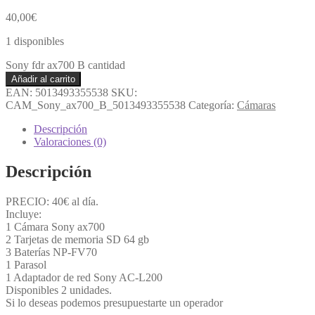
40,00
€
1 disponibles
Sony fdr ax700 B cantidad
Añadir al carrito
EAN:
5013493355538
SKU:
CAM_Sony_ax700_B_5013493355538
Categoría:
Cámaras
Descripción
Valoraciones (0)
Descripción
PRECIO: 40€ al día.
Incluye:
1 Cámara Sony ax700
2 Tarjetas de memoria SD 64 gb
3 Baterías NP-FV70
1 Parasol
1 Adaptador de red Sony AC-L200
Disponibles 2 unidades.
Si lo deseas podemos presupuestarte un operador