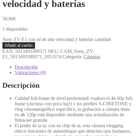
velocidad y baterías
50,00
€
1 disponibles
Sony ZV-E1 con sd de alta velocidad y baterías cantidad
Añadir al carrito
EAN:
5013493389571
SKU:
CAM_Sony_ZV-
E1_5013493389571_2053374
Categoría:
Cámaras
Descripción
Valoraciones (0)
Descripción
Calidad full-frame de nivel profesional: explora el 4k 60p full-
frame (¡incluso con poca luz!) y los perfiles S-CINETONE y
vlog cinematográfico específico; la grabación a cámara lenta
en 4k 120p está disponible mediante una actualización de
firmware gratuita
El poder de la ia: con su chip de ia, esta cámara vlogging
ofrece funciones de autoenfoque que detectan ojos humanos,