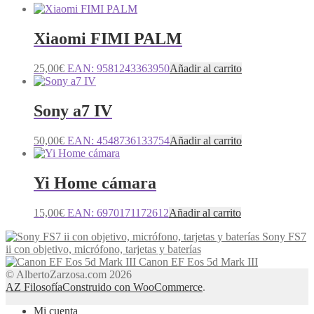
Xiaomi FIMI PALM
25,00
€
EAN:
9581243363950
Añadir al carrito
Sony a7 IV
50,00
€
EAN:
4548736133754
Añadir al carrito
Yi Home cámara
15,00
€
EAN:
6970171172612
Añadir al carrito
Sony FS7
ii con objetivo, micrófono, tarjetas y baterías
Canon EF Eos 5d Mark III
© AlbertoZarzosa.com 2026
AZ Filosofía
Construido con WooCommerce
.
Mi cuenta