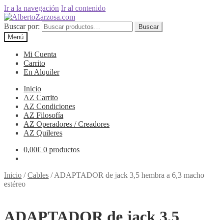
Ir a la navegación
Ir al contenido
Buscar por:
Buscar
Menú
Mi Cuenta
Carrito
En Alquiler
Inicio
AZ Carrito
AZ Condiciones
AZ Filosofía
AZ Operadores / Creadores
AZ Quileres
0,00
€
0 productos
Inicio
/
Cables
/
ADAPTADOR de jack 3,5 hembra a 6,3 macho
estéreo
ADAPTADOR de jack 3,5