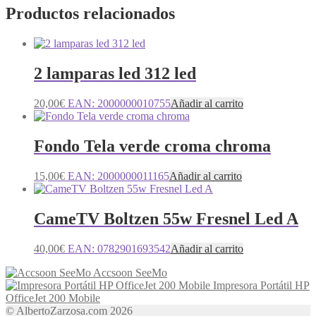
Productos relacionados
2 lamparas led 312 led
20,00
€
EAN:
2000000010755
Añadir al carrito
Fondo Tela verde croma chroma
15,00
€
EAN:
2000000011165
Añadir al carrito
CameTV Boltzen 55w Fresnel Led A
40,00
€
EAN:
0782901693542
Añadir al carrito
Accsoon SeeMo
Impresora Portátil HP
OfficeJet 200 Mobile
© AlbertoZarzosa.com 2026