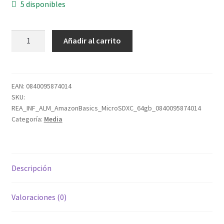
5 disponibles
AmazonBasics
Añadir al carrito
MicroSDXC
64gb
cantidad
EAN:
0840095874014
SKU:
REA_INF_ALM_AmazonBasics_MicroSDXC_64gb_0840095874014
Categoría:
Media
Descripción
Valoraciones (0)