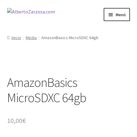
Ir
Ir
Menú
a
al
la
contenido
Inicio
navegación
Inicio
Media
AmazonBasics MicroSDXC 64gb
AZ Carrito
AZ Condiciones
AmazonBasics
AZ Filosofía
MicroSDXC 64gb
AZ Operadores / Creadores
AZ Quileres
10,00
€