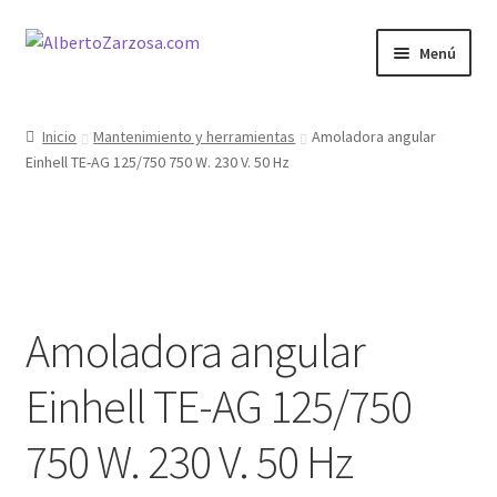
Ir
Ir
Menú
a
al
la
contenido
Inicio
navegación
Inicio
Mantenimiento y herramientas
Amoladora angular
Einhell TE-AG 125/750 750 W. 230 V. 50 Hz
AZ Carrito
AZ Condiciones
AZ Filosofía
Amoladora angular
AZ Operadores / Creadores
Einhell TE-AG 125/750
AZ Quileres
750 W. 230 V. 50 Hz