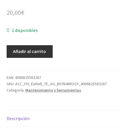
20,00
€
1 disponibles
Amoladora
Añadir al carrito
angular
Einhell
TE-
AG
EAN:
4006825583267
SKU:
ACC_FIX_Einhell_TE_AG_B07B48R3GY_4006825583267
125/750
Categoría:
Mantenimiento y herramientas
750
W.
230
V.
Descripción
50
Hz