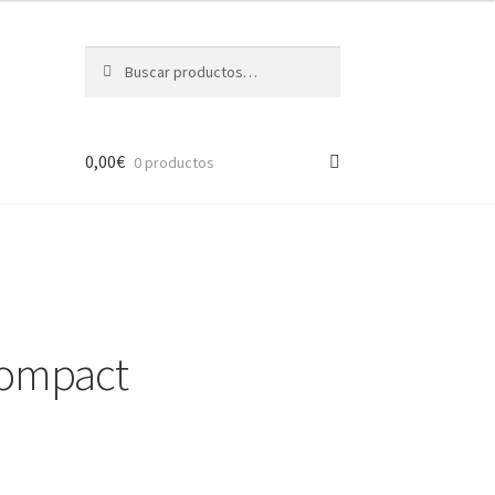
Buscar
Buscar
por:
0,00
€
0 productos
ompact