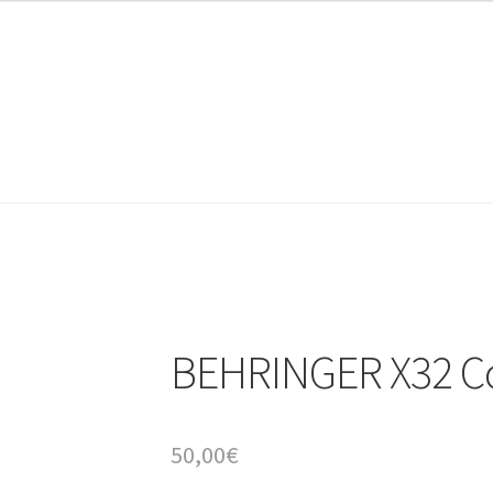
AZ Operadores / Creadores
AZ Quileres
BEHRINGER X32 C
50,00
€