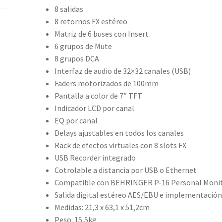
8 salidas
8 retornos FX estéreo
Matriz de 6 buses con Insert
6 grupos de Mute
8 grupos DCA
Interfaz de audio de 32×32 canales (USB)
Faders motorizados de 100mm
Pantalla a color de 7″ TFT
Indicador LCD por canal
EQ por canal
Delays ajustables en todos los canales
Rack de efectos virtuales con 8 slots FX
USB Recorder integrado
Cotrolable a distancia por USB o Ethernet
Compatible con BEHRINGER P-16 Personal Moni
Salida digital estéreo AES/EBU e implementació
Medidas: 21,3 x 63,1 x 51,2cm
Peso: 15,5kg