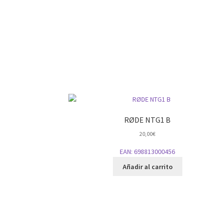
RØDE NTG1 B
20,00
€
EAN:
698813000456
Añadir al carrito