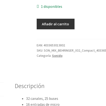
1 disponibles
BEHRINGER
Añadir al carrito
X32
Compact
cantidad
EAN:
4033653013802
SKU:
SON_MIX_BEHRINGER_X32_Compact_403365
Categoría:
Sonido
Descripción
32 canales, 25 buses
16 entradas de micro