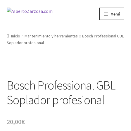
Ir
Ir
Menú
a
al
la
contenido
Inicio
navegación
Inicio
Mantenimiento y herramientas
Bosch Professional GBL
Soplador profesional
AZ Carrito
AZ Condiciones
AZ Filosofía
Bosch Professional GBL
AZ Operadores / Creadores
Soplador profesional
AZ Quileres
20,00
€