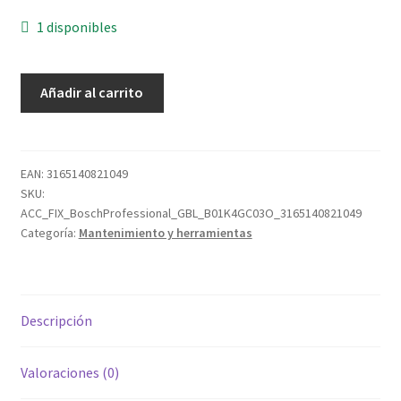
1 disponibles
Bosch
Añadir al carrito
Professional
GBL
Soplador
profesional
EAN:
3165140821049
SKU:
cantidad
ACC_FIX_BoschProfessional_GBL_B01K4GC03O_3165140821049
Categoría:
Mantenimiento y herramientas
Descripción
Valoraciones (0)