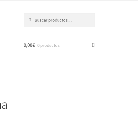
Buscar
Buscar
por:
0,00
€
0 productos
ha