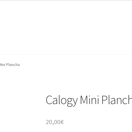
AZ Operadores / Creadores
AZ Quileres
ini Plancha
Calogy Mini Planc
20,00
€