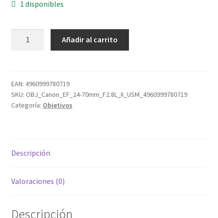
1 disponibles
Canon
Añadir al carrito
EF
24-
70mm
f/2.8L
EAN:
4960999780719
SKU:
OBJ_Canon_EF_24-70mm_F2.8L_II_USM_4960999780719
II
Categoría:
Objetivos
USM
cantidad
Descripción
Valoraciones (0)
Descripción