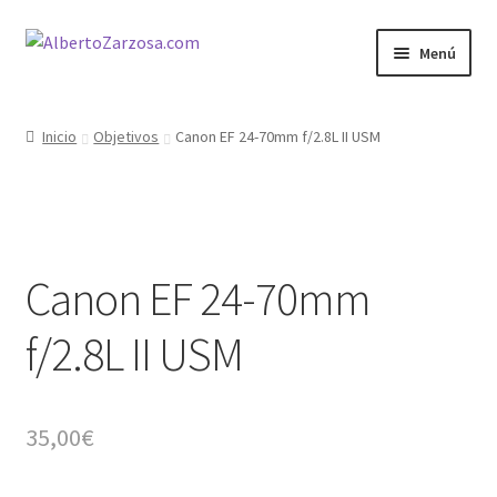
Ir
Ir
Menú
a
al
la
contenido
Inicio
navegación
Inicio
Objetivos
Canon EF 24-70mm f/2.8L II USM
AZ Carrito
AZ Condiciones
Canon EF 24-70mm
AZ Filosofía
f/2.8L II USM
AZ Operadores / Creadores
AZ Quileres
35,00
€