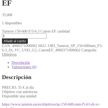
EF
35,00
€
1 disponibles
Tamron 150-600 F/5-6.3 Canon EF cantidad
Añadir al carrito
EAN:
4960371006062
SKU:
OBJ_Tamron_SP_150-600mm_F5-
6.3_Di_VC_USD_G2_CanonEF_4960371006062
Categoría:
Objetivos
Descripción
Valoraciones (0)
Descripción
PRECIO: 35 € al día
Objetivo con autofocus
Disponible una unidad
https://www.tamron.eu/es/objetivos/sp-150-600-mm-f5-63-di-vc-