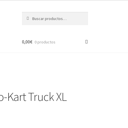
Buscar
Buscar
por:
0,00
€
0 productos
o-Kart Truck XL