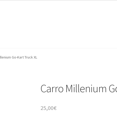
AZ Operadores / Creadores
AZ Quileres
llenium Go-Kart Truck XL
Carro Millenium G
25,00
€