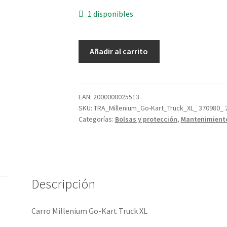
1 disponibles
Carro
Añadir al carrito
Millenium
Go-
Kart
Truck
EAN:
2000000025513
SKU:
TRA_Millenium_Go-Kart_Truck_XL_ 370980_
XL
Categorías:
Bolsas y protección
,
Mantenimiento
cantidad
Descripción
Carro Millenium Go-Kart Truck XL