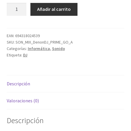
Denon
Añadir al carrito
DJ
PRIME
GO
cantidad
EAN:
694318024539
SKU:
SON_MIX_DenonDJ_PRIME_GO_A
Categorías:
Informática
,
Sonido
Etiqueta:
DJ
Descripción
Valoraciones (0)
Descripción