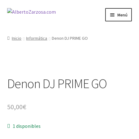
Ir
Ir
Menú
a
al
la
contenido
Inicio
navegación
Inicio
Informática
Denon DJ PRIME GO
AZ Carrito
AZ Condiciones
Denon DJ PRIME GO
AZ Filosofía
AZ Operadores / Creadores
50,00
€
AZ Quileres
1 disponibles