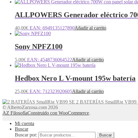
ALLPOWERS Generador eléctrico 700
40,00
€
EAN:
6949135127890
Añadir al carrito
Sony NPFZ100
5,00
€
EAN:
4548736064522
Añadir al carrito
Hedbox Nero L V-mount 195w batería
25,00
€
EAN:
712323920605
Añadir al carrito
2 BATERÍAS SmallRig VB99
© AlbertoZarzosa.com 2026
AZ Filosofía
Construido con WooCommerce
.
Mi cuenta
Buscar
Buscar por:
Buscar