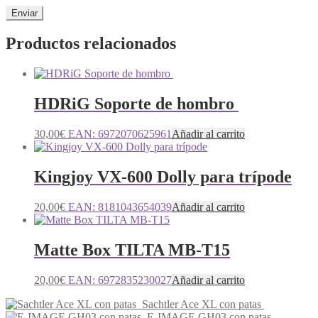
Productos relacionados
HDRiG Soporte de hombro
30,00
€
EAN:
6972070625961
Añadir al carrito
Kingjoy VX-600 Dolly para trípode
20,00
€
EAN:
8181043654039
Añadir al carrito
Matte Box TILTA MB-T15
20,00
€
EAN:
6972835230027
Añadir al carrito
Sachtler Ace XL con patas
E-IMAGE GH03 con patas