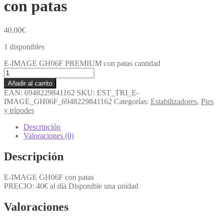
con patas
40,00
€
1 disponibles
E-IMAGE GH06F PREMIUM con patas cantidad
Añadir al carrito
EAN:
6948229841162
SKU:
EST_TRI_E-
IMAGE_GH06F_6948229841162
Categorías:
Estabilizadores
,
Pies
y trípodes
Descripción
Valoraciones (0)
Descripción
E-IMAGE GH06F con patas
PRECIO: 40€ al día Disponible una unidad
Valoraciones