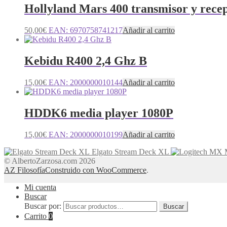
Hollyland Mars 400 transmisor y rece
50,00
€
EAN:
6970758741217
Añadir al carrito
Kebidu R400 2,4 Ghz B
15,00
€
EAN:
2000000010144
Añadir al carrito
HDDK6 media player 1080P
15,00
€
EAN:
2000000010199
Añadir al carrito
Elgato Stream Deck XL
© AlbertoZarzosa.com 2026
AZ Filosofía
Construido con WooCommerce
.
Mi cuenta
Buscar
Buscar por:
Buscar
Carrito
0