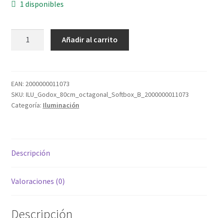
1 disponibles
Godox
Añadir al carrito
Softbox
octa
80
cm
EAN:
2000000011073
SKU:
ILU_Godox_80cm_octagonal_Softbox_B_2000000011073
Bowens
Categoría:
Iluminación
B
cantidad
Descripción
Valoraciones (0)
Descripción