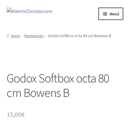
Ir
Ir
Menú
a
al
la
contenido
Inicio
navegación
Inicio
Iluminación
Godox Softbox octa 80 cm Bowens B
AZ Carrito
AZ Condiciones
Godox Softbox octa 80
AZ Filosofía
cm Bowens B
AZ Operadores / Creadores
AZ Quileres
15,00
€