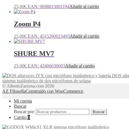
25,00
€
EAN:
0698813001194
Añadir al carrito
Zoom P4
25,00
€
EAN:
4515260023493
Añadir al carrito
SHURE MV7
25,00
€
EAN:
42406630603
Añadir al carrito
DOS alta
sistema inalámbrico de dos micrófonos de solapa
© AlbertoZarzosa.com 2026
AZ Filosofía
Construido con WooCommerce
.
Mi cuenta
Buscar
Buscar por:
Buscar
Carrito
0