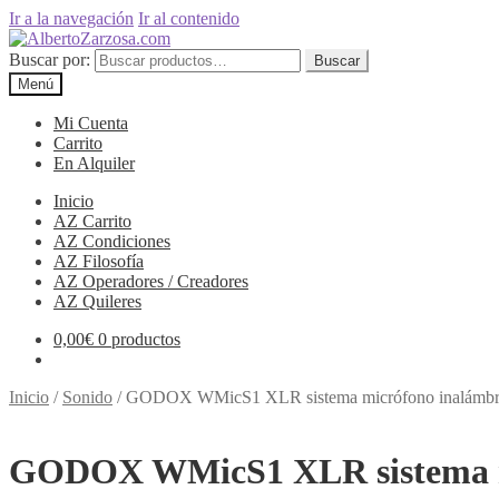
Ir a la navegación
Ir al contenido
Buscar por:
Buscar
Menú
Mi Cuenta
Carrito
En Alquiler
Inicio
AZ Carrito
AZ Condiciones
AZ Filosofía
AZ Operadores / Creadores
AZ Quileres
0,00
€
0 productos
Inicio
/
Sonido
/
GODOX WMicS1 XLR sistema micrófono inalámbr
GODOX WMicS1 XLR sistema m