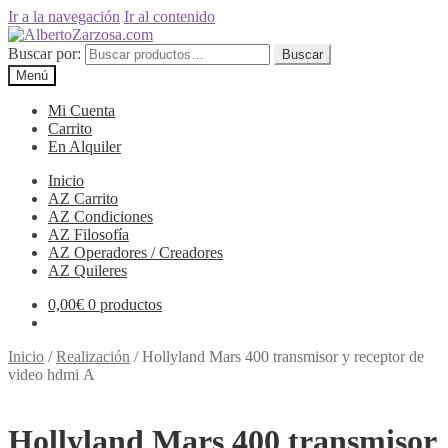
Ir a la navegación
Ir al contenido
Buscar por:
Buscar
Menú
Mi Cuenta
Carrito
En Alquiler
Inicio
AZ Carrito
AZ Condiciones
AZ Filosofía
AZ Operadores / Creadores
AZ Quileres
0,00
€
0 productos
Inicio
/
Realización
/
Hollyland Mars 400 transmisor y receptor de
video hdmi A
Hollyland Mars 400 transmisor