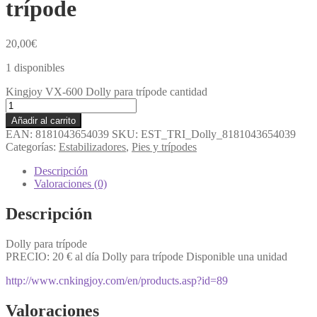
trípode
20,00
€
1 disponibles
Kingjoy VX-600 Dolly para trípode cantidad
Añadir al carrito
EAN:
8181043654039
SKU:
EST_TRI_Dolly_8181043654039
Categorías:
Estabilizadores
,
Pies y trípodes
Descripción
Valoraciones (0)
Descripción
Dolly para trípode
PRECIO: 20 € al día Dolly para trípode Disponible una unidad
http://www.cnkingjoy.com/en/products.asp?id=89
Valoraciones