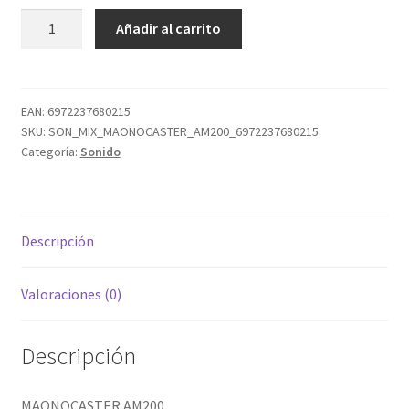
MAONOCASTER
Añadir al carrito
AM200
cantidad
EAN:
6972237680215
SKU:
SON_MIX_MAONOCASTER_AM200_6972237680215
Categoría:
Sonido
Descripción
Valoraciones (0)
Descripción
MAONOCASTER AM200