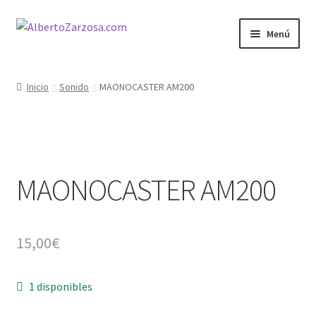
Ir
Ir
Menú
a
al
la
contenido
Inicio
navegación
Inicio
Sonido
MAONOCASTER AM200
AZ Carrito
AZ Condiciones
MAONOCASTER AM200
AZ Filosofía
AZ Operadores / Creadores
15,00
€
AZ Quileres
1 disponibles