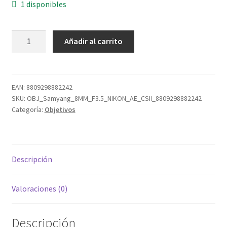
1 disponibles
Samyang
Añadir al carrito
8MM
F3,5
AE
CSII
EAN:
8809298882242
SKU:
OBJ_Samyang_8MM_F3.5_NIKON_AE_CSII_8809298882242
NIKON
Categoría:
Objetivos
o
CANON
cantidad
Descripción
Valoraciones (0)
Descripción