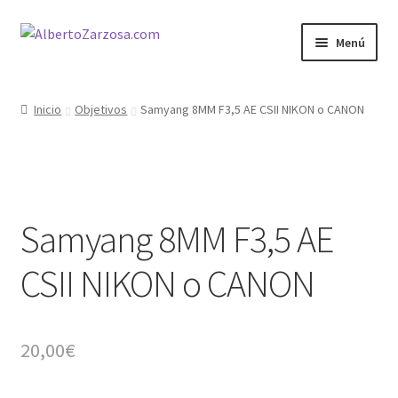
Ir
Ir
Menú
a
al
la
contenido
Inicio
navegación
Inicio
Objetivos
Samyang 8MM F3,5 AE CSII NIKON o CANON
AZ Carrito
AZ Condiciones
Samyang 8MM F3,5 AE
AZ Filosofía
CSII NIKON o CANON
AZ Operadores / Creadores
AZ Quileres
20,00
€