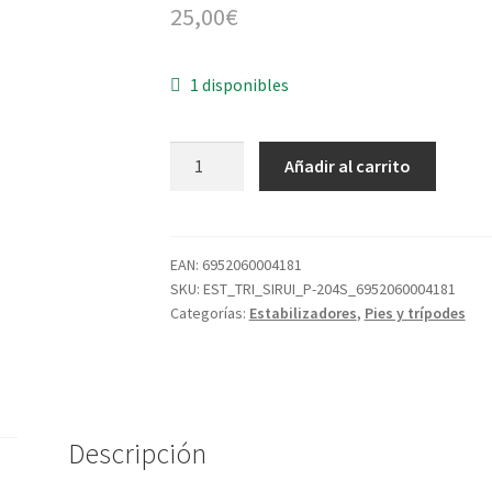
25,00
€
1 disponibles
SIRUI
Añadir al carrito
P-
204S Monopie
con
cabeza
EAN:
6952060004181
SKU:
EST_TRI_SIRUI_P-204S_6952060004181
a
Categorías:
Estabilizadores
,
Pies y trípodes
elegir
cantidad
Descripción