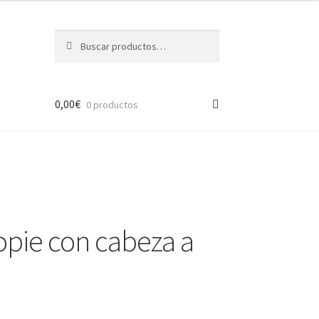
Buscar
Buscar
por:
0,00
€
0 productos
pie con cabeza a