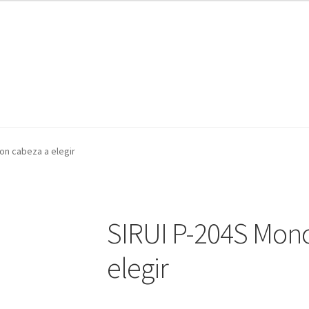
AZ Operadores / Creadores
AZ Quileres
on cabeza a elegir
SIRUI P-204S Mono
elegir