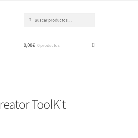
Buscar
Buscar
por:
0,00
€
0 productos
reator ToolKit