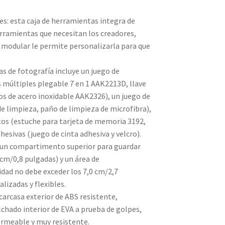
es: esta caja de herramientas integra de
rramientas que necesitan los creadores,
o modular le permite personalizarla para que
s de fotografía incluye un juego de
 múltiples plegable 7 en 1 AAK2213D, llave
los de acero inoxidable AAK2326), un juego de
de limpieza, paño de limpieza de microfibra),
os (estuche para tarjeta de memoria 3192,
esivas (juego de cinta adhesiva y velcro).
 un compartimento superior para guardar
 cm/0,8 pulgadas) y un área de
ad no debe exceder los 7,0 cm/2,7
lizadas y flexibles.
arcasa exterior de ABS resistente,
olchado interior de EVA a prueba de golpes,
rmeable y muy resistente.