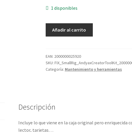
1 disponibles
SmallRig
Añadir al carrito
Andyax
Creator
ToolKit
cantidad
EAN:
2000000025920
SKU:
FIX_SmallRig_AndyaxCreatorToolKit_20000
Categoría:
Mantenimiento y herramientas
Descripción
Incluye lo que viene en la caja original pero enriquecid
lector, tarjetas…