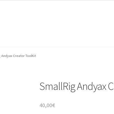
AZ Operadores / Creadores
AZ Quileres
 Andyax Creator ToolKit
SmallRig Andyax C
40,00
€