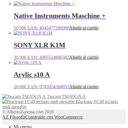
Native Instruments Maschine +
50,00
€
EAN:
4042477280000
Añadir al carrito
SONY XLR K1M
30,00
€
EAN:
4905524886382
Añadir al carrito
Arylic s10 A
20,00
€
EAN:
0745924568051
Añadir al carrito
Tascam TM-95GN A
Blackstar FC49 teclado
midi plegable
© AlbertoZarzosa.com 2026
AZ Filosofía
Construido con WooCommerce
.
Mi cuenta