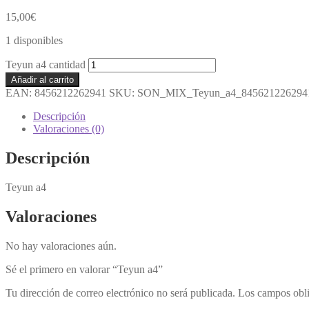
15,00
€
1 disponibles
Teyun a4 cantidad
Añadir al carrito
EAN:
8456212262941
SKU:
SON_MIX_Teyun_a4_845621226294
Descripción
Valoraciones (0)
Descripción
Teyun a4
Valoraciones
No hay valoraciones aún.
Sé el primero en valorar “Teyun a4”
Tu dirección de correo electrónico no será publicada.
Los campos obli