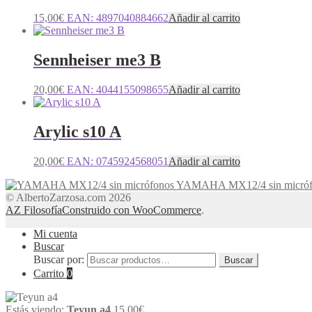
15,00
€
EAN:
4897040884662
Añadir al carrito
Sennheiser me3 B
20,00
€
EAN:
4044155098655
Añadir al carrito
Arylic s10 A
20,00
€
EAN:
0745924568051
Añadir al carrito
YAMAHA MX12/4 sin micróf
© AlbertoZarzosa.com 2026
AZ Filosofía
Construido con WooCommerce
.
Mi cuenta
Buscar
Buscar por:
Buscar
Carrito
0
Estás viendo:
Teyun a4
15,00
€