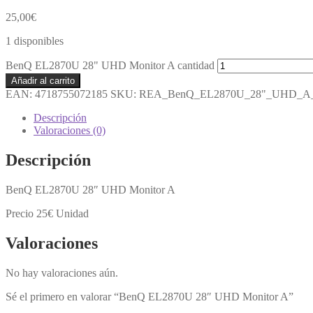
25,00
€
1 disponibles
BenQ EL2870U 28" UHD Monitor A cantidad
Añadir al carrito
EAN:
4718755072185
SKU:
REA_BenQ_EL2870U_28"_UHD_A_
Descripción
Valoraciones (0)
Descripción
BenQ EL2870U 28″ UHD Monitor A
Precio 25€ Unidad
Valoraciones
No hay valoraciones aún.
Sé el primero en valorar “BenQ EL2870U 28″ UHD Monitor A”