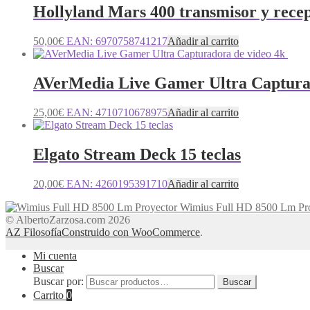
Hollyland Mars 400 transmisor y rece
50,00
€
EAN:
6970758741217
Añadir al carrito
AVerMedia Live Gamer Ultra Captura
25,00
€
EAN:
4710710678975
Añadir al carrito
Elgato Stream Deck 15 teclas
20,00
€
EAN:
4260195391710
Añadir al carrito
Wimius Full HD 8500 Lm Pr
© AlbertoZarzosa.com 2026
AZ Filosofía
Construido con WooCommerce
.
Mi cuenta
Buscar
Buscar por:
Buscar
Carrito
0