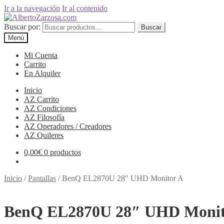
Ir a la navegación
Ir al contenido
Buscar por:
Buscar
Menú
Mi Cuenta
Carrito
En Alquiler
Inicio
AZ Carrito
AZ Condiciones
AZ Filosofía
AZ Operadores / Creadores
AZ Quileres
0,00
€
0 productos
Inicio
/
Pantallas
/
BenQ EL2870U 28″ UHD Monitor A
BenQ EL2870U 28″ UHD Monit