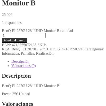
Monitor B
25,00
€
1 disponibles
BenQ EL2870U 28" UHD Monitor B cantidad
Añadir al carrito
EAN:
4718755072185
SKU:
REA_BenQ_EL2870U_28"_UHD_B_4718755072185
Categorías:
Informática
,
Pantallas
,
Realización
Descripción
Valoraciones (0)
Descripción
BenQ EL2870U 28″ UHD Monitor B
Precio 25€ Unidad
Valoraciones