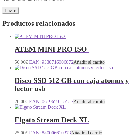
Productos relacionados
ATEM MINI PRO ISO
50,00
€
EAN:
9338716006872
Añadir al carrito
Disco SSD 512 GB con caja atomos y
lector usb
20,00
€
EAN:
0619659155513
Añadir al carrito
Elgato Stream Deck XL
25,00
€
EAN:
840006610373
Añadir al carrito