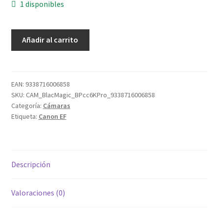
1 disponibles
Blackmagic
Añadir al carrito
Pocket
Cinema
Camera
6K
EAN:
9338716006858
SKU:
CAM_BlacMagic_BPcc6KPro_9338716006858
PRO
Categoría:
Cámaras
cantidad
Etiqueta:
Canon EF
Descripción
Valoraciones (0)