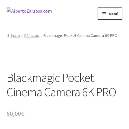
Ir
Ir
Menú
a
al
la
contenido
Inicio
navegación
Inicio
Cámaras
Blackmagic Pocket Cinema Camera 6K PRO
AZ Carrito
AZ Condiciones
Blackmagic Pocket
AZ Filosofía
Cinema Camera 6K PRO
AZ Operadores / Creadores
AZ Quileres
50,00
€