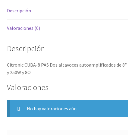
250W
Descripción
y
8Ω
Valoraciones (0)
cantidad
Descripción
Citronic CUBA-8 PAS Dos altavoces autoamplificados de 8″
y 250W y 8Ω
Valoraciones
No hay valoraciones aún.