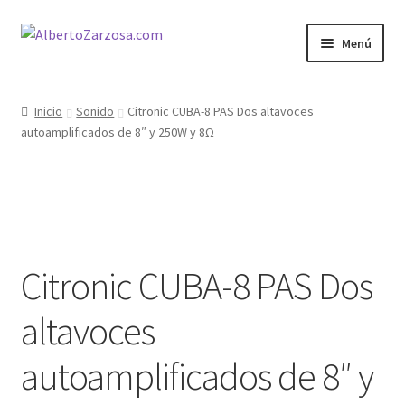
Ir
Ir
Menú
a
al
la
contenido
Inicio
navegación
Inicio
Sonido
Citronic CUBA-8 PAS Dos altavoces
autoamplificados de 8″ y 250W y 8Ω
AZ Carrito
AZ Condiciones
AZ Filosofía
Citronic CUBA-8 PAS Dos
AZ Operadores / Creadores
altavoces
AZ Quileres
autoamplificados de 8″ y