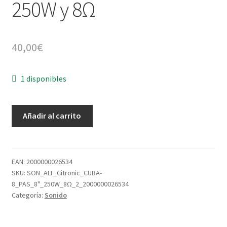
250W y 8Ω
40,00
€
1 disponibles
Citronic
Añadir al carrito
CUBA-
8
PAS
Dos
EAN:
2000000026534
SKU:
SON_ALT_Citronic_CUBA-
altavoces
8_PAS_8"_250W_8Ω_2_2000000026534
autoamplificados
Categoría:
Sonido
de
8"
y