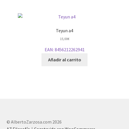
Teyun a4
15,00
€
EAN:
8456212262941
Añadir al carrito
© AlbertoZarzosa.com 2026
AZ Filosofía
Construido con WooCommerce
.