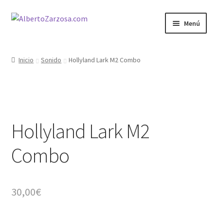
Ir
Ir
Menú
a
al
la
contenido
Inicio
navegación
Inicio
Sonido
Hollyland Lark M2 Combo
AZ Carrito
AZ Condiciones
Hollyland Lark M2
AZ Filosofía
Combo
AZ Operadores / Creadores
AZ Quileres
30,00
€