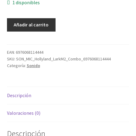
1 disponibles
Hollyland
Añadir al carrito
Lark
M2
Combo
cantidad
EAN:
6976068114444
SKU:
SON_MIC_Hollyland_LarkM2_Combo_6976068114444
Categoría:
Sonido
Descripción
Valoraciones (0)
Descripción