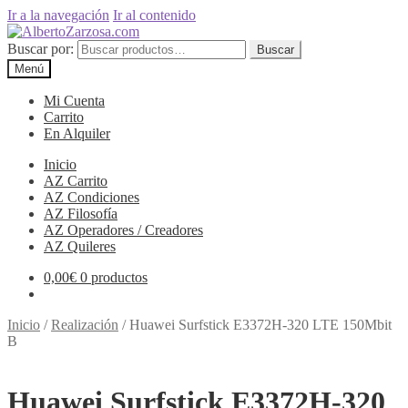
Ir a la navegación
Ir al contenido
Buscar por:
Buscar
Menú
Mi Cuenta
Carrito
En Alquiler
Inicio
AZ Carrito
AZ Condiciones
AZ Filosofía
AZ Operadores / Creadores
AZ Quileres
0,00
€
0 productos
Inicio
/
Realización
/
Huawei Surfstick E3372H-320 LTE 150Mbit
B
Huawei Surfstick E3372H-320