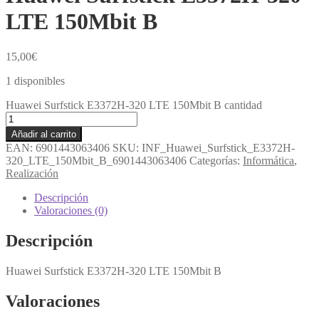
LTE 150Mbit B
15,00
€
1 disponibles
Huawei Surfstick E3372H-320 LTE 150Mbit B cantidad
Añadir al carrito
EAN:
6901443063406
SKU:
INF_Huawei_Surfstick_E3372H-
320_LTE_150Mbit_B_6901443063406
Categorías:
Informática
,
Realización
Descripción
Valoraciones (0)
Descripción
Huawei Surfstick E3372H-320 LTE 150Mbit B
Valoraciones