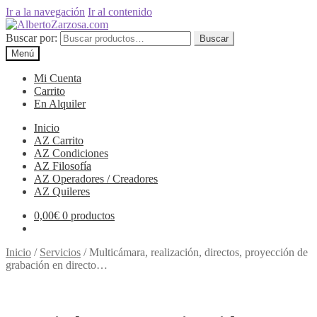
Ir a la navegación
Ir al contenido
Buscar por:
Buscar
Menú
Mi Cuenta
Carrito
En Alquiler
Inicio
AZ Carrito
AZ Condiciones
AZ Filosofía
AZ Operadores / Creadores
AZ Quileres
0,00
€
0 productos
Inicio
/
Servicios
/
Multicámara, realización, directos, proyección de
grabación en directo…