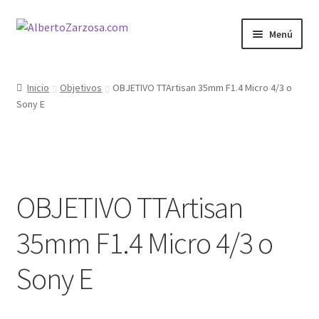
Ir
Ir
Menú
a
al
la
contenido
Inicio
navegación
Inicio
Objetivos
OBJETIVO TTArtisan 35mm F1.4 Micro 4/3 o
Sony E
AZ Carrito
AZ Condiciones
AZ Filosofía
OBJETIVO TTArtisan
AZ Operadores / Creadores
35mm F1.4 Micro 4/3 o
AZ Quileres
Sony E