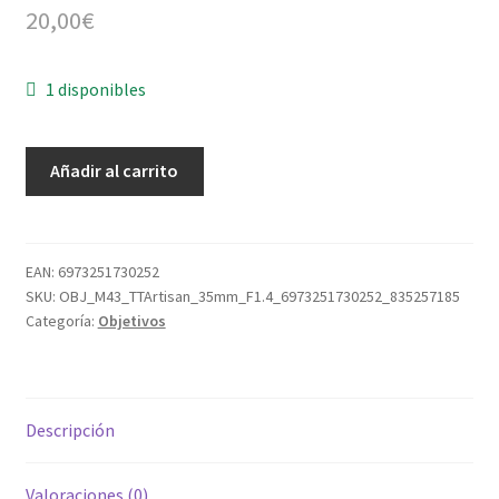
20,00
€
1 disponibles
OBJETIVO
Añadir al carrito
TTArtisan
35mm
F1.4
Micro
EAN:
6973251730252
SKU:
OBJ_M43_TTArtisan_35mm_F1.4_6973251730252_835257185
4/3
Categoría:
Objetivos
o
Sony
E
cantidad
Descripción
Valoraciones (0)