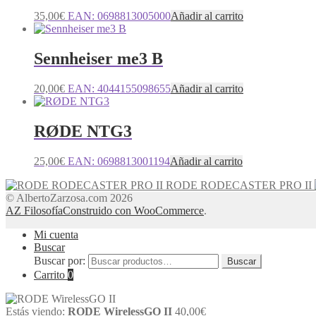
35,00
€
EAN:
0698813005000
Añadir al carrito
Sennheiser me3 B
20,00
€
EAN:
4044155098655
Añadir al carrito
RØDE NTG3
25,00
€
EAN:
0698813001194
Añadir al carrito
RODE RODECASTER PRO II
© AlbertoZarzosa.com 2026
AZ Filosofía
Construido con WooCommerce
.
Mi cuenta
Buscar
Buscar por:
Buscar
Carrito
0
Estás viendo:
RODE WirelessGO II
40,00
€