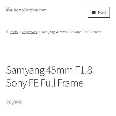
Ir
Ir
Menú
a
al
la
contenido
Inicio
navegación
Inicio
Objetivos
Samyang 45mm F1.8 Sony FE Full Frame
AZ Carrito
AZ Condiciones
Samyang 45mm F1.8
AZ Filosofía
Sony FE Full Frame
AZ Operadores / Creadores
AZ Quileres
20,00
€