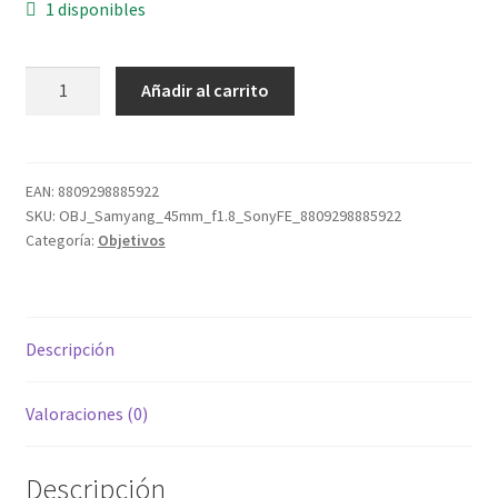
1 disponibles
Samyang
Añadir al carrito
45mm
F1.8
Sony
FE
EAN:
8809298885922
SKU:
OBJ_Samyang_45mm_f1.8_SonyFE_8809298885922
Full
Categoría:
Objetivos
Frame
cantidad
Descripción
Valoraciones (0)
Descripción