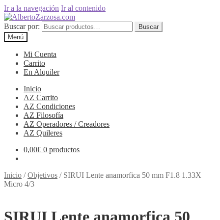
Ir a la navegación
Ir al contenido
Buscar por:
Buscar
Menú
Mi Cuenta
Carrito
En Alquiler
Inicio
AZ Carrito
AZ Condiciones
AZ Filosofía
AZ Operadores / Creadores
AZ Quileres
0,00
€
0 productos
Inicio
/
Objetivos
/
SIRUI Lente anamorfica 50 mm F1.8 1.33X
Micro 4/3
SIRUI Lente anamorfica 50