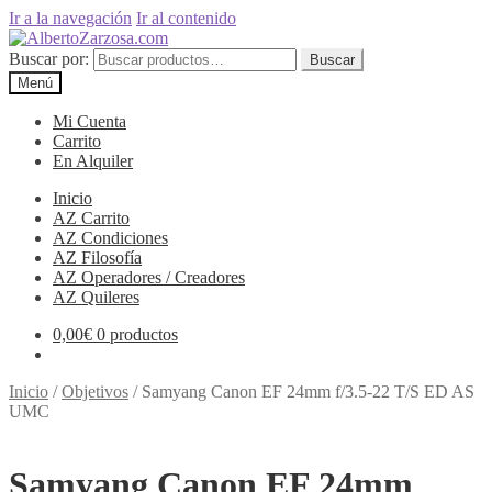
Ir a la navegación
Ir al contenido
Buscar por:
Buscar
Menú
Mi Cuenta
Carrito
En Alquiler
Inicio
AZ Carrito
AZ Condiciones
AZ Filosofía
AZ Operadores / Creadores
AZ Quileres
0,00
€
0 productos
Inicio
/
Objetivos
/
Samyang Canon EF 24mm f/3.5-22 T/S ED AS
UMC
Samyang Canon EF 24mm