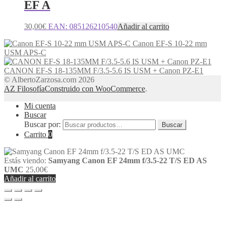
EF A
30,00
€
EAN:
085126210540
Añadir al carrito
Canon EF-S 10-22 mm
USM APS-C
CANON EF-S 18-135MM F/3.5-5.6 IS USM + Canon PZ-E1
© AlbertoZarzosa.com 2026
AZ Filosofía
Construido con WooCommerce
.
Mi cuenta
Buscar
Buscar por:
Buscar
Carrito
0
Estás viendo:
Samyang Canon EF 24mm f/3.5-22 T/S ED AS
UMC
25,00
€
Añadir al carrito