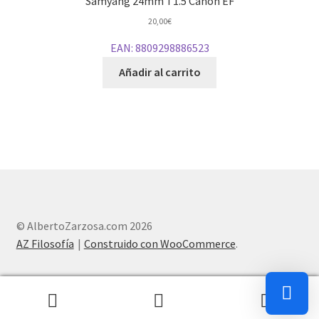
Samyang 24mm T1.5 Canon EF
20,00
€
EAN:
8809298886523
Añadir al carrito
© AlbertoZarzosa.com 2026
AZ Filosofía
Construido con WooCommerce
.
0
Buscar
Buscar