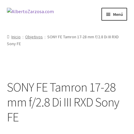
Ir
Ir
Menú
a
al
la
contenido
Inicio
navegación
Inicio
Objetivos
SONY FE Tamron 17-28 mm f/2.8 Di III RXD
Sony FE
AZ Carrito
AZ Condiciones
AZ Filosofía
SONY FE Tamron 17-28
AZ Operadores / Creadores
mm f/2.8 Di III RXD Sony
AZ Quileres
FE