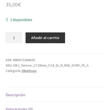
35,00
€
1 disponibles
SONY
Añadir al carrito
FE
Tamron
17-
28
EAN:
4960371006635
SKU:
OBJ_Tamron_17-28mm_F2.8_Di_III_RXD_SONY_FE_A
mm
Categoría:
Objetivos
f/2.8
Di
III
RXD
Descripción
Sony
FE
cantidad
Valoraciones (0)