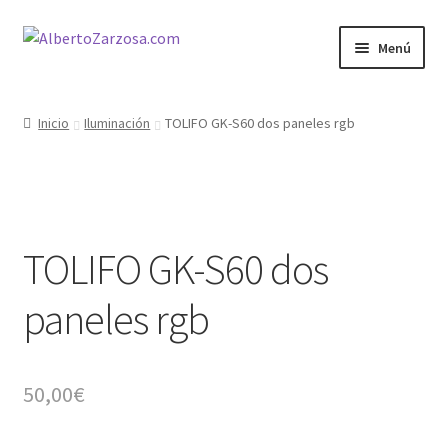
Ir
Ir
Menú
a
al
la
contenido
Inicio
navegación
Inicio
Iluminación
TOLIFO GK-S60 dos paneles rgb
AZ Carrito
AZ Condiciones
TOLIFO GK-S60 dos
AZ Filosofía
paneles rgb
AZ Operadores / Creadores
AZ Quileres
50,00
€