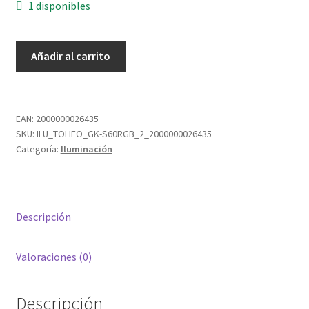
1 disponibles
TOLIFO
Añadir al carrito
GK-
S60
dos
paneles
EAN:
2000000026435
SKU:
ILU_TOLIFO_GK-S60RGB_2_2000000026435
rgb
Categoría:
Iluminación
cantidad
Descripción
Valoraciones (0)
Descripción