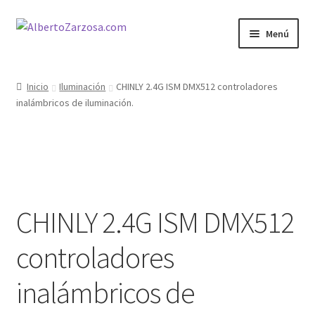
Ir
Ir
Menú
a
al
la
contenido
Inicio
navegación
Inicio
Iluminación
CHINLY 2.4G ISM DMX512 controladores
inalámbricos de iluminación.
AZ Carrito
AZ Condiciones
AZ Filosofía
CHINLY 2.4G ISM DMX512
AZ Operadores / Creadores
controladores
AZ Quileres
inalámbricos de