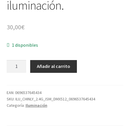
iluminación.
30,00
€
1 disponibles
CHINLY
Añadir al carrito
2.4G
ISM
DMX512
controladores
EAN:
0696537645434
SKU:
ILU_CHINLY_2.4G_ISM_DMX512_0696537645434
inalámbricos
Categoría:
Iluminación
de
iluminación.
cantidad